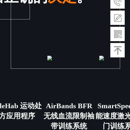
eleHab 运动处
AirBands BFR
SmartSpe
方应用程序
无线血流限制袖
能速度激
带训练系统
门训练