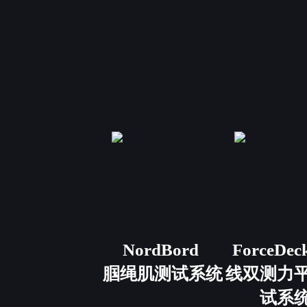
NordBord
ForceDec
腘绳肌测试系统
线双测力
试系