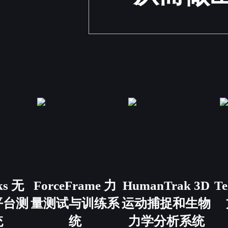
ks 无
ForceFrame 力
HumanTrak 3D
T
平台测
量测试与训练系
运动捕捉和生物
统
统
力学分析系统