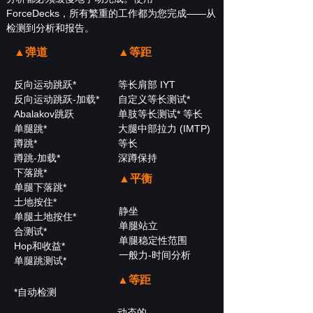
ForceDecks，所有繁重的工作都为您完成——从
检测到分析和报告。
▲弹道
▲等距
反向运动跳跃*
等长肩部 IYT
反向运动跳跃-加载*
自定义等长测试*
Abalakov跳跃
单肢等长测试* 等长
单腿跳*
大腿中部拉力 (IMTP)
蹲跳*
等长
蹲跳-加载*
深蹲保持
下落跳*
▲平衡
单腿下落跳*
土地按住*
静坐
单腿土地按住*
单腿站立
合测试*
单腿稳定性范围
Hop和收益*
一般力-时间分析
单腿跳测试*
▲等距
*自动检测
动态的