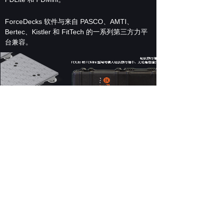
ForceDecks 软件与来自 PASCO、AMTI、
Bertec、Kistler 和 FitTech 的一系列第三方力平
台兼容。
与精度
可选配件
更多来自VALD运动测量
了解有关我们其他人体测量系统的更多信息