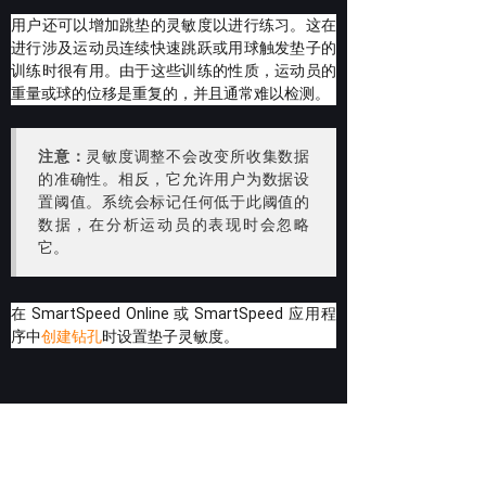
用户还可以增加跳垫的灵敏度以进行练习。
这在
进行涉及运动员连续快速跳跃或用球触发垫子的
训练时很有用。
由于这些训练的性质，运动员的
重量或球的位移是重复的，并且通常难以检测。
注意：
灵敏度调整不会改变所收集数据
的准确性。
相反，它允许用户为数据设
置阈值。
系统会标记任何低于此阈值的
数据，在分析运动员的表现时会忽略
它。
在 SmartSpeed Online 或 SmartSpeed 应用程
序中
创建钻孔
时设置垫子灵敏度。
上一篇：
关于 VALD hub 枢纽
下一篇：
SmartJump 实时反馈