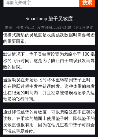
搜索
SmartJump 垫子灵敏度
来源:
作者:
VALD
发布时间:
2022-03-29
1942
次浏览
便携式跳垫的灵敏度是收集跳跃数据时需要考虑
的重要因素。
默认情况下，垫子灵敏度设置为忽略小于 100 毫
秒的飞行时间。
这是为了防止由于错误触发而导
致的错误。
当运动员在开始起飞时将体重转移到垫子上时，
会在跳跃过程中发生错误触发。
这种体重偏移发
生在很短的时间内，并且经常被错误地记录为运
动员的飞行时间。
通过降低跳垫的灵敏度，可以忽略这些不正确的
读数。
在柔软的地面上使用垫子时，降低垫子的
灵敏度也很有用，因为在钻孔过程中垫子可能会
下沉或容易移位。